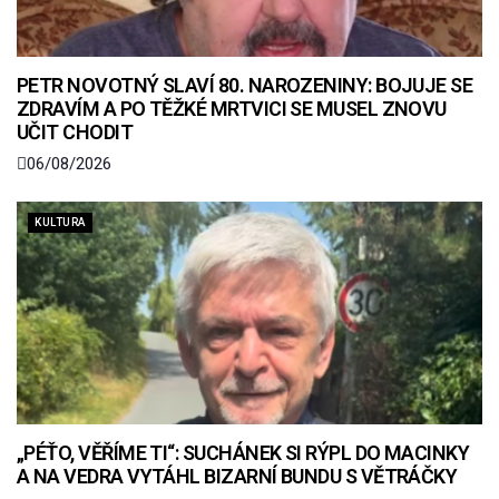
PETR NOVOTNÝ SLAVÍ 80. NAROZENINY: BOJUJE SE
ZDRAVÍM A PO TĚŽKÉ MRTVICI SE MUSEL ZNOVU
UČIT CHODIT
06/08/2026
KULTURA
„PÉŤO, VĚŘÍME TI“: SUCHÁNEK SI RÝPL DO MACINKY
A NA VEDRA VYTÁHL BIZARNÍ BUNDU S VĚTRÁČKY