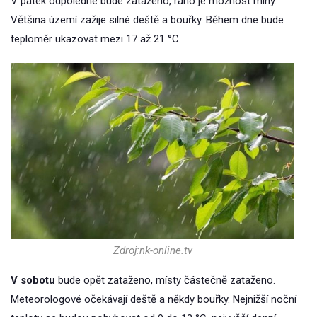
V pátek odpoledne bude zataženo, ráno je možnost mlhy.
Většina území zažije silné deště a bouřky. Během dne bude
teploměr ukazovat mezi 17 až 21 °C.
Zdroj:nk-online.tv
V sobotu
bude opět zataženo, místy částečně zataženo.
Meteorologové očekávají deště a někdy bouřky. Nejnižší noční