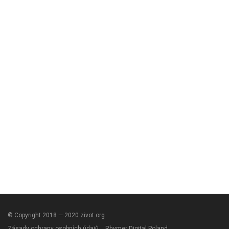
© Copyright 2018 — 2020 zivot.org
Zásady ochrany osobních údajů
Rhymer Digital Poland