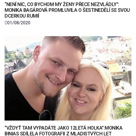
“NENÍ NIC, CO BYCHOM MY ŽENY PŘECE NEZVLÁDLY”:
MONIKA BAGÁROVÁ PROMLUVILA O ŠESTINEDĚLÍ SE SVOU
DCERKOU RUMIÍ
01/08/2020
“VŽDYŤ TAM VYPADÁTE JAKO 12LETÁ HOLKA”:MONIKA
BINIAS SDÍLELA FOTOGRAFII Z MLADISTVÝCH LET