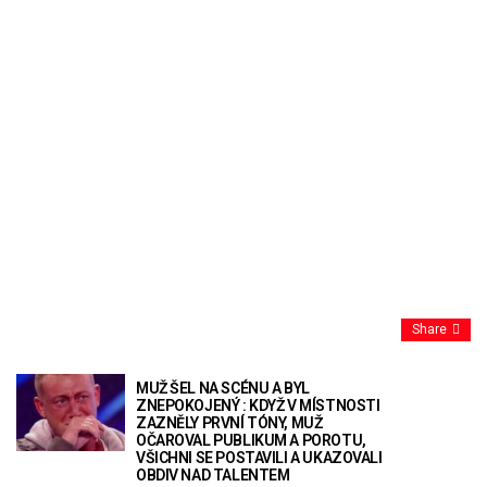
Share
MUŽ ŠEL NA SCÉNU A BYL
ZNEPOKOJENÝ : KDYŽ V MÍSTNOSTI
ZAZNĚLY PRVNÍ TÓNY, MUŽ
OČAROVAL PUBLIKUM A POROTU,
VŠICHNI SE POSTAVILI A UKAZOVALI
OBDIV NAD TALENTEM