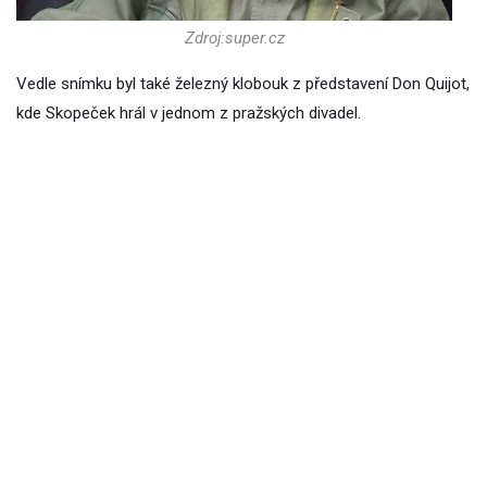
Zdroj:super.cz
Vedle snímku byl také železný klobouk z představení Don Quijot,
kde Skopeček hrál v jednom z pražských divadel.