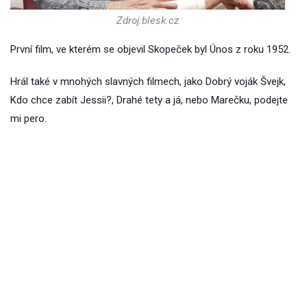
Zdroj:blesk.cz
První film, ve kterém se objevil Skopeček byl Únos z roku 1952.
Hrál také v mnohých slavných filmech, jako Dobrý voják Švejk,
Kdo chce zabít Jessii?, Drahé tety a já, nebo Marečku, podejte
mi pero.