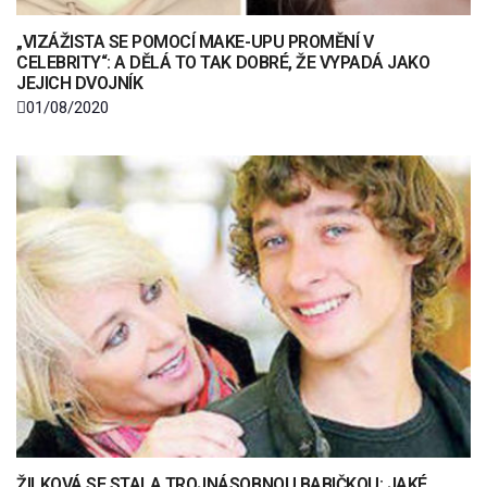
„VIZÁŽISTA SE POMOCÍ MAKE-UPU PROMĚNÍ V
CELEBRITY“: A DĚLÁ TO TAK DOBRÉ, ŽE VYPADÁ JAKO
JEJICH DVOJNÍK
01/08/2020
ŽILKOVÁ SE STALA TROJNÁSOBNOU BABIČKOU: JAKÉ