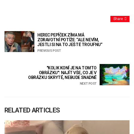
Share
HEREC PEPÍČEK ZÍMA MÁ
ZDRAVOTNÍ POTÍŽE: “ALE NEVÍM,
JESTLI SI NA TO JEŠTĚ TROUFNU”
PREVIOUS POST
"KOLIK KONÍ JE NA TOMTO
OBRÁZKU": NAJÍT VŠE, CO JE V
OBRÁZKU SKRYTÉ, NEBUDE SNADNÉ
NEXT POST
RELATED ARTICLES