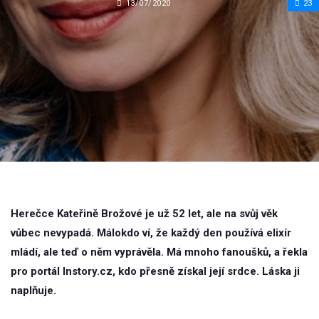
13/07/2020
23
Herečce Kateřině Brožové je už 52 let, ale na svůj věk
vůbec nevypadá. Málokdo ví, že každý den používá elixír
mládí, ale teď o něm vyprávěla. Má mnoho fanoušků, a řekla
pro portál Instory.cz, kdo přesně získal její srdce. Láska ji
naplňuje.