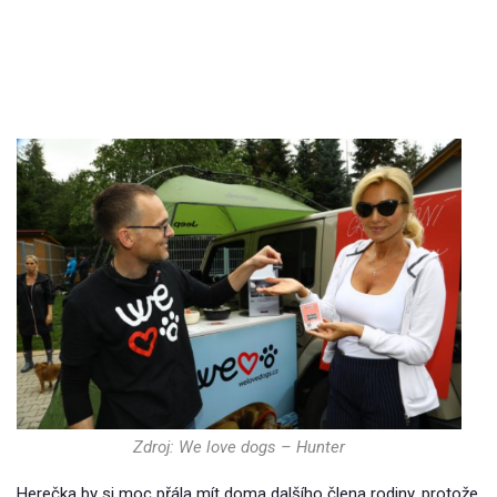
Zdroj: We love dogs – Hunter
Herečka by si moc přála mít doma dalšího člena rodiny, protože