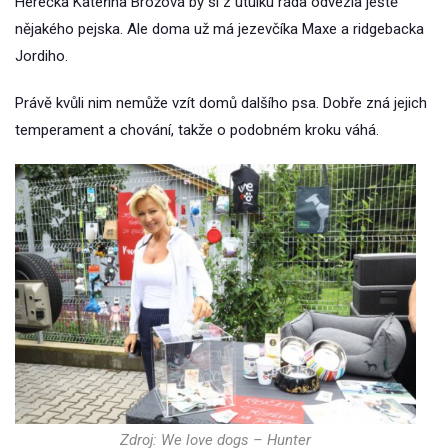
Herečka Kateřina Brožová by si z útulku ráda odvezla ještě
nějakého pejska. Ale doma už má jezevčíka Maxe a ridgebacka
Jordiho.
Právě kvůli nim nemůže vzít domů dalšího psa. Dobře zná jejich
temperament a chování, takže o podobném kroku váhá.
Zdroj: We love dogs – Hunter