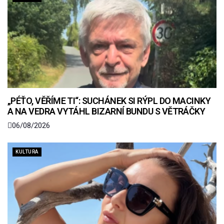
„PÉŤO, VĚŘÍME TI“: SUCHÁNEK SI RÝPL DO MACINKY
A NA VEDRA VYTÁHL BIZARNÍ BUNDU S VĚTRÁČKY
06/08/2026
KULTURA